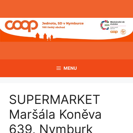
Přeskočit
na
obsah
MENU
SUPERMARKET
Maršála Koněva
639, Nymburk