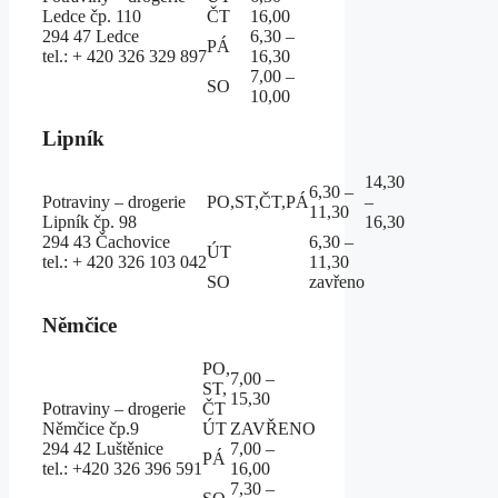
Ledce čp. 110
ČT
16,00
294 47 Ledce
6,30 –
PÁ
tel.: + 420 326 329 897
16,30
7,00 –
SO
10,00
Lipník
14,30
6,30 –
Potraviny – drogerie
PO,ST,ČT,PÁ
–
11,30
Lipník čp. 98
16,30
294 43 Čachovice
6,30 –
ÚT
tel.: + 420 326 103 042
11,30
SO
zavřeno
Němčice
PO,
7,00 –
ST,
15,30
Potraviny – drogerie
ČT
Němčice čp.9
ÚT
ZAVŘENO
294 42 Luštěnice
7,00 –
PÁ
tel.: +420 326 396 591
16,00
7,30 –