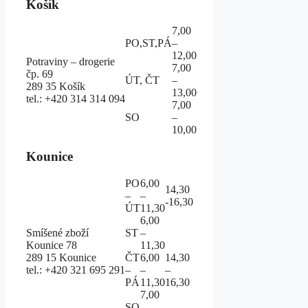
Košík
7,00
PO,ST,PÁ
–
12,00
Potraviny – drogerie
7,00
čp. 69
ÚT, ČT
–
289 35 Košík
13,00
tel.: +420 314 314 094
7,00
SO
–
10,00
Kounice
PO
6,00
14,30
–
–
-16,30
ÚT
11,30
6,00
Smíšené zboží
ST
–
Kounice 78
11,30
289 15 Kounice
ČT
6,00
14,30
tel.: +420 321 695 291
–
–
–
PÁ
11,30
16,30
7,00
SO
–