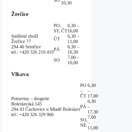
SO
10,30
Žerčice
PO,
6,30 –
ST, ČT
16,00
Smíšené zboží
6,30 –
ÚT
Žerčice 77
11,00
294 46 Semčice
6,30 –
PÁ
tel.: +420 326 210 419
16,30
7,00 –
SO
10,00
Vlkava
PO
6,30
–
–
ČT
17,00
Potraviny – drogerie
6,30
Boleslavská 145
PÁ
–
294 43 Čachovice u Mladé Boleslavi
17,30
tel.: +420 326 329 966
7,00
SO,
–
NE
11,00