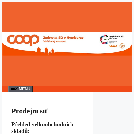
Přeskočit
na
obsah
MENU
Prodejní síť
Přehled velkoobchodních
skladů: