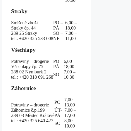
10,00
Straky
Smíšené zboží
PO –
6,00 –
Straky čp. 44
PÁ
18,00
289 25 Straky
SO –
7,00 –
tel.: +420 325 583 008
NE
11,00
Všechlapy
Potraviny – drogerie
PO-
6,00 –
Všechlapy čp. 75
PÁ
18,00
288 02 Nymburk 2
7,00 –
SO
tel.: +420 318 691 268
10,30
Záhornice
7,00 –
PO
Potraviny – drogerie
13,00
Záhornice č.p.199
ÚT-
7,00 –
289 03 Městec Králové
PÁ
17,00
tel.: +420 325 640 427
8,00 –
SO
10,00