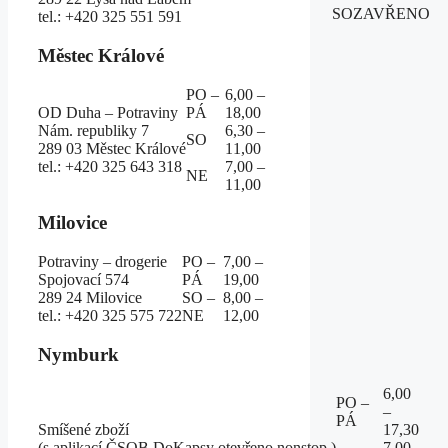
SO
ZAVŘENO
tel.: +420 325 551 591
Městec Králové
PO –
6,00 –
OD Duha – Potraviny
PÁ
18,00
Nám. republiky 7
6,30 –
SO
289 03 Městec Králové
11,00
tel.: +420 325 643 318
7,00 –
NE
11,00
Milovice
Potraviny – drogerie
PO –
7,00 –
Spojovací 574
PÁ
19,00
289 24 Milovice
SO –
8,00 –
tel.: +420 325 575 722
NE
12,00
Nymburk
6,00
PO –
–
PÁ
Smíšené zboží
17,30
(s aplikací ČSOB DoKapsy otevřeno nonstop )
7,00