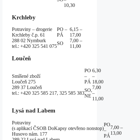
10,30
Krchleby
Potraviny – drogerie
PO –
6,15 –
Krchleby č.p. 61
PÁ
17,00
288 02 Nymburk
7,00 –
SO
tel.: +420 325 541 075
11,00
Loučeň
PO
6,30
Smíšené zboží
–
–
Loučeň 275
PÁ
18,00
289 37 Loučeň
7,00
SO,
tel.: +420 325 585 217, 325 585 383
–
NE
11,00
Lysá nad Labem
Potraviny
PO
7,00 –
(s aplikací ČSOB DoKapsy otevřeno nonstop)
–
13,00
Husovo nám. 177
PÁ
289 22 Lysá nad Labem