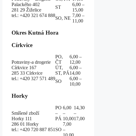
Palackého 402
6,00 –
ST
281 29 Žiželice
15,00
tel.: +420 321 674 888
7,00 –
SO, NE
11,00
Okres Kutná Hora
Církvice
PO,
6,00 –
Potraviny-a drogerie
ČT
12,00
Církvice 167
ÚT,
6,00 –
285 33 Církvice
ST, PÁ
14,00
tel.: +420 327 571 489
6,00 –
SO
10,00
Horky
PO
6,00
14,30
Smíšené zboží
–
–
–
Horky 111
PÁ
10,00
17,00
286 01 Horky
7,00
tel.: +420 720 887 851
SO
–
10,00