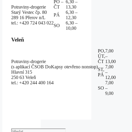
PO –
6,30 –
Potraviny-drogerie
ČT
13,30
Starý Vestec čp. 80
6,30 –
PÁ
289 16 Přerov n/L
12,30
tel.: +420 724 043 022
6,30 –
SO
10,00
Veleň
PO,
7,00
ÚT,
–
Potraviny-drogerie
ČT
13,00
(s aplikací ČSOB DoKapsy otevřeno nonstop)
7,00
ST,
Hlavní 315
–
PÁ
250 63 Veleň
12,00
tel.: +420 244 400 164
7,00
SO
–
9,00
Hledat: