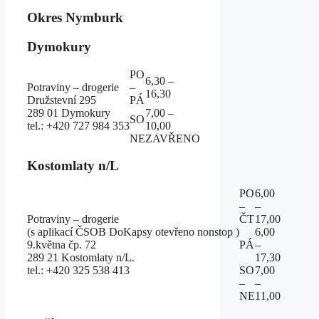
Okres Nymburk
Dymokury
PO
6,30 –
Potraviny – drogerie
–
16,30
Družstevní 295
PÁ
289 01 Dymokury
7,00 –
SO
tel.: +420 727 984 353
10,00
NE
ZAVŘENO
Kostomlaty n/L
PO
6,00
–
–
Potraviny – drogerie
ČT
17,00
(s aplikací ČSOB DoKapsy otevřeno nonstop )
6,00
9.května čp. 72
PÁ
–
289 21 Kostomlaty n/L.
17,30
tel.: +420 325 538 413
SO
7,00
–
–
NE
11,00