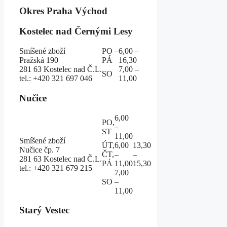
Okres Praha Východ
Kostelec nad Černými Lesy
Smíšené zboží
PO –
6,00 –
Pražská 190
PÁ
16,30
281 63 Kostelec nad Č.L.
7,00 –
SO
tel.: +420 321 697 046
11,00
Nučice
6,00
PO,
–
ST
11,00
Smíšené zboží
ÚT,
6,00
13,30
Nučice čp. 7
ČT,
–
–
281 63 Kostelec nad Č.L.
PÁ
11,00
15,30
tel.: +420 321 679 215
7,00
SO
–
11,00
Starý Vestec