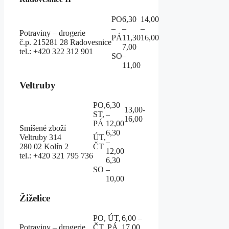
PO
6,30
14,00
–
–
–
Potraviny – drogerie
PÁ
11,30
16,00
č.p. 215281 28 Radovesnice
7,00
tel.: +420 322 312 901
SO
–
11,00
Veltruby
PO,
6,30
13,00-
ST,
–
16,00
PÁ
12,00
Smíšené zboží
6,30
Veltruby 314
ÚT,
–
280 02 Kolín 2
ČT
12,00
tel.: +420 321 795 736
6,30
SO
–
10,00
Žiželice
PO, ÚT,
6,00 –
Potraviny – drogerie
ČT, PÁ
17,00