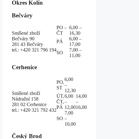
Okres Kolín
Bečváry
PO –
6,00 –
Smíšené zboží
ČT
16,30
Bečváry 90
6,00 –
PÁ
281 43 Bečváry
17,00
tel.: +420 321 796 194
7,00 –
SO
11,00
Cerhenice
6,00
PO,
–
ST
12,30
Smíšené zboží
ÚT,
6,00
14,00
Nádražní 158
ČT,
–
–
281 02 Cerhenice
PÁ
12,00
16,00
tel.: +420 321 792 432
7,00
SO
–
10,00
Český Brod