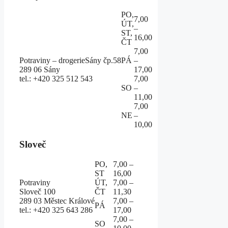
PO,
7,00
ÚT,
–
ST,
16,00
ČT
7,00
Potraviny – drogerie
Sány čp.58
PÁ
–
289 06 Sány
17,00
tel.: +420 325 512 543
7,00
SO
–
11,00
7,00
NE
–
10,00
Sloveč
PO,
7,00 –
ST
16,00
Potraviny
ÚT,
7,00 –
Sloveč 100
ČT
11,30
289 03 Městec Králové
7,00 –
PÁ
tel.: +420 325 643 286
17,00
7,00 –
SO