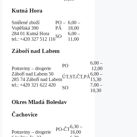
Kutná Hora
Smíšené zboží
PO –
6,00 –
Vojtěšská 390
PÁ
18,00
284 01 Kutná Hora
6,00 –
SO
tel.: +420 327 512 116
11,00
Záboří nad Labem
6,00 –
PO
Potraviny – drogerie
12,00
Záboří nad Labem 50
6,00 –
ÚT,ST,ČT,PÁ
285 74 Záboří nad Labem
15,30
tel.: +420 321 622 420
7,00 –
SO
10,30
Okres Mladá Boleslav
Čachovice
6,30 –
PO-ČT
Potraviny – drogerie
16,00