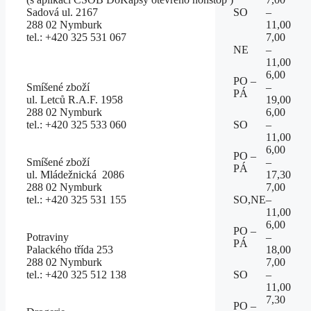
Sadová ul. 2167
SO
–
288 02 Nymburk
11,00
tel.: +420 325 531 067
7,00
NE
–
11,00
6,00
PO –
Smíšené zboží
–
PÁ
ul. Letců R.A.F. 1958
19,00
288 02 Nymburk
6,00
tel.: +420 325 533 060
SO
–
11,00
6,00
PO –
Smíšené zboží
–
PÁ
ul. Mládežnická 2086
17,30
288 02 Nymburk
7,00
tel.: +420 325 531 155
SO,NE
–
11,00
6,00
PO –
Potraviny
–
PÁ
Palackého třída 253
18,00
288 02 Nymburk
7,00
tel.: +420 325 512 138
SO
–
11,00
7,30
PO –