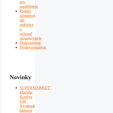
pro
spotřebitele
Podání
oznámení
dle
směrnice
o
ochraně
oznamovatele
Podporujeme
Prodej/pronájem
Novinky
SUPERMARKET
Maršála
Koněva
639,
Nymburk
platnost