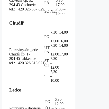
6.května čp. 32
6,30 –
PÁ
294 43 Čachovice
17,00
tel.: +420 326 307 629
7,00 –
SO,NE
10,00
Chudíř
7,30
14,00
PO
–
–
12,00
16,00
7,30
14,00
ÚT,
Potraviny-drogerie
–
–
PÁ
Chudíř čp. 17
12,00
17,00
294 45 Jabkenice
7,30
ST,
tel.: +420 326 313 021
–
ČT
12,00
7,30
SO
–
10,00
Ledce
6,30 –
PO
12,00
Potraviny – drogerie
ÚT –
6,30 –