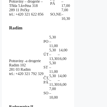
Potraviny – drogerie –
–
PÁ
Třída 5.května 318
17,00
289 11 Pečky
7,00
tel.: +420 321 622 856
SO,NE
–
10,30
Radim
5,30
PO
–
11,00
5,30
14,00
ÚT
–
–
13,30
16,00
Potraviny -a drogerie
5,30
Radim 102
ST
–
281 03 Radim
11,00
tel.: +420 321 792 329
5,30
14,00
ČT,
–
–
PÁ
11,30
16,00
7,00
SO
–
10,00
Radovesnice II