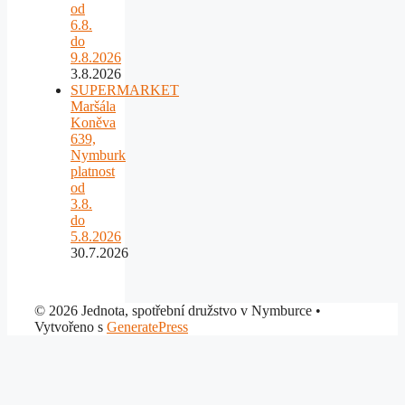
od
6.8.
do
9.8.2026
3.8.2026
SUPERMARKET
Maršála
Koněva
639,
Nymburk
platnost
od
3.8.
do
5.8.2026
30.7.2026
© 2026 Jednota, spotřební družstvo v Nymburce
•
Vytvořeno s
GeneratePress