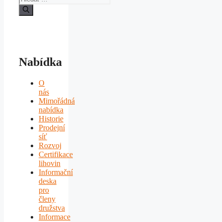
Nabídka
O
nás
Mimořádná
nabídka
Historie
Prodejní
síť
Rozvoj
Certifikace
lihovin
Informační
deska
pro
členy
družstva
Informace