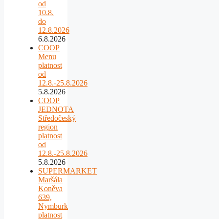
od
10.8.
do
12.8.2026
6.8.2026
COOP
Menu
platnost
od
12.8.-25.8.2026
5.8.2026
COOP
JEDNOTA
Středočeský
region
platnost
od
12.8.-25.8.2026
5.8.2026
SUPERMARKET
Maršála
Koněva
639,
Nymburk
platnost