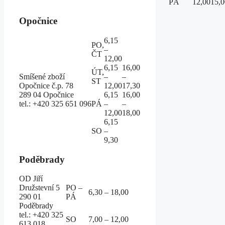
PÁ
12,00
15,0
Opočnice
6,15
PO,
–
ČT
12,00
6,15
16,00
ÚT,
Smíšené zboží
–
–
ST
Opočnice č.p. 78
12,00
17,30
289 04 Opočnice
6,15
16,00
tel.: +420 325 651 096
PÁ
–
–
12,00
18,00
6,15
SO
–
9,30
Poděbrady
OD Jiří
Družstevní 5
PO –
6,30 – 18,00
290 01
PÁ
Poděbrady
tel.: +420 325
SO
7,00 – 12,00
613 018