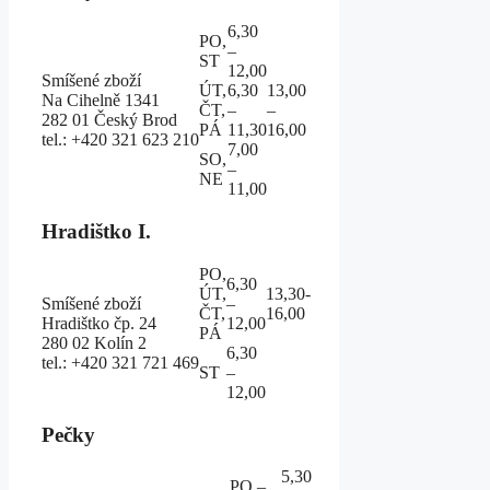
6,30
PO,
–
ST
12,00
Smíšené zboží
ÚT,
6,30
13,00
Na Cihelně 1341
ČT,
–
–
282 01 Český Brod
PÁ
11,30
16,00
tel.: +420 321 623 210
7,00
SO,
–
NE
11,00
Hradištko I.
PO,
6,30
ÚT,
13,30-
Smíšené zboží
–
ČT,
16,00
Hradištko čp. 24
12,00
PÁ
280 02 Kolín 2
6,30
tel.: +420 321 721 469
ST
–
12,00
Pečky
5,30
PO –