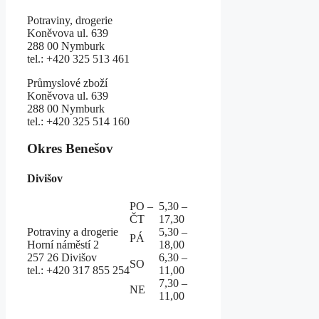
Potraviny, drogerie
Koněvova ul. 639
288 00 Nymburk
tel.: +420 325 513 461
Průmyslové zboží
Koněvova ul. 639
288 00 Nymburk
tel.: +420 325 514 160
Okres Benešov
Divišov
PO –
5,30 –
ČT
17,30
Potraviny a drogerie
5,30 –
PÁ
Horní náměstí 2
18,00
257 26 Divišov
6,30 –
SO
tel.: +420 317 855 254
11,00
7,30 –
NE
11,00