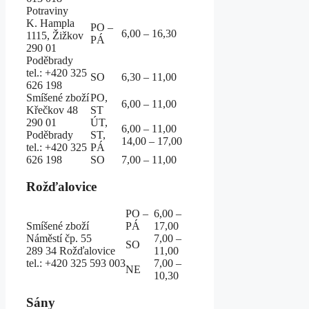
Potraviny
K. Hampla
PO –
6,00 – 16,30
1115, Žižkov
PÁ
290 01
Poděbrady
tel.: +420 325
SO
6,30 – 11,00
626 198
Smíšené zboží
PO,
6,00 – 11,00
Křečkov 48
ST
290 01
ÚT,
6,00 – 11,00
Poděbrady
ST,
14,00 – 17,00
tel.: +420 325
PÁ
626 198
SO
7,00 – 11,00
Rožďalovice
PO –
6,00 –
Smíšené zboží
PÁ
17,00
Náměstí čp. 55
7,00 –
SO
289 34 Rožďalovice
11,00
tel.: +420 325 593 003
7,00 –
NE
10,30
Sány