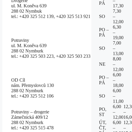
Drogerie
–
PÁ
ul. M. Koněva 639
17,30
288 02 Nymbuk
7,30
tel.: +420 325 512 139, +420 325 513 921
SO
–
12,00
6,30
PO –
–
PÁ
19,00
Potraviny
7,00
ul. M. Koněva 639
SO
–
288 02 Nymburk
13,00
tel.: +420 325 503 223, +420 325 503 233
8,00
NE
–
12,00
6,00
PO –
OD Cíl
–
PÁ
nám. Přemyslovců 130
18,00
288 02 Nymburk
6,00
tel.: +420 325 512 106
SO
–
11,00
6,00
12,3
PO,
Potraviny – drogerie
–
–
ST
Zámečnická 409/12
12,00
16,0
288 02 Nymburk
ÚT,
6,00
12,3
tel.: +420 325 515 478
ČT,
–
–