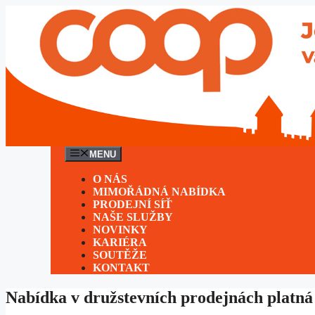
Přeskočit
na
obsah
MENU
O NÁS
MIMOŘÁDNÁ NABÍDKA
PRODEJNÍ SÍŤ
NAŠE SLUŽBY
NOVINKY
KARIÉRA
SOUTĚŽE
KONTAKT
Nabídka v družstevních prodejnách platná 