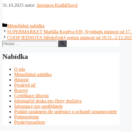
31.10.2025
autor:
Jaroslava Kudláčková
Rubriky
Mimořádná nabídka
SUPERMARKET Maršála Koněva 639, Nymburk platnost od 17.1
COOP JEDNOTA Středočeský region platnost od 19.11.-2.12.202
Hledat:
Nabídka
O nás
Mimořádná nabídka
Historie
Prodejní síť
Rozvoj
Certifikace lihovin
Informační deska pro členy družstva
Informace pro spotřebitele
Podání oznámení dle směrnice o ochraně oznamovatele
Podporujeme
Prodej/pronájem