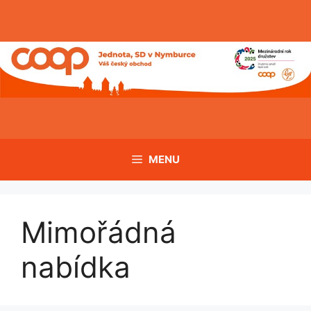
Přeskočit
na
obsah
MENU
Mimořádná
nabídka