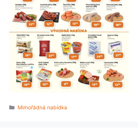
Rubriky
Mimořádná nabídka