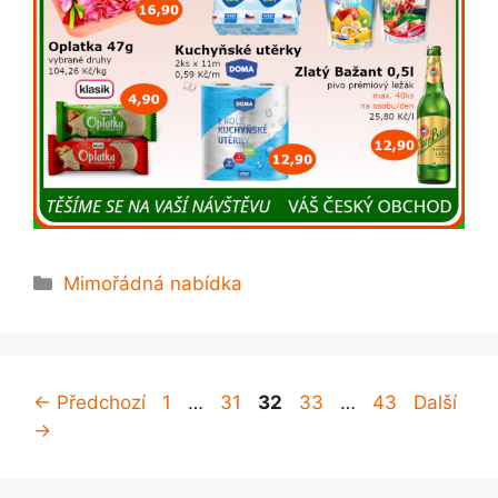
Rubriky
Mimořádná nabídka
Stránka
Stránka
Stránka
Stránka
Stránka
←
Předchozí
1
…
31
32
33
…
43
Další
→