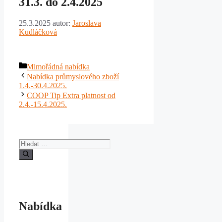
31.3. do 2.4.2025
25.3.2025
autor:
Jaroslava
Kudláčková
Rubriky
Mimořádná nabídka
Nabídka průmyslového zboží
1.4.-30.4.2025.
COOP Tip Extra platnost od
2.4.-15.4.2025.
Hledat:
Nabídka