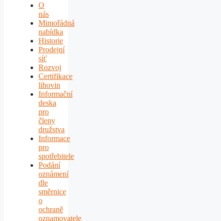
O
nás
Mimořádná
nabídka
Historie
Prodejní
síť
Rozvoj
Certifikace
lihovin
Informační
deska
pro
členy
družstva
Informace
pro
spotřebitele
Podání
oznámení
dle
směrnice
o
ochraně
oznamovatele