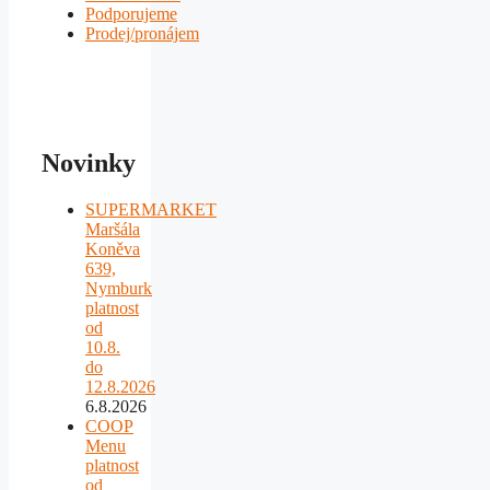
Podporujeme
Prodej/pronájem
Novinky
SUPERMARKET
Maršála
Koněva
639,
Nymburk
platnost
od
10.8.
do
12.8.2026
6.8.2026
COOP
Menu
platnost
od