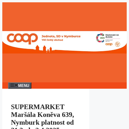
Přeskočit
na
obsah
MENU
SUPERMARKET
Maršála Koněva 639,
Nymburk platnost od