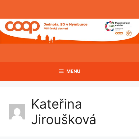
Přeskočit
na
obsah
MENU
Kateřina
Jiroušková