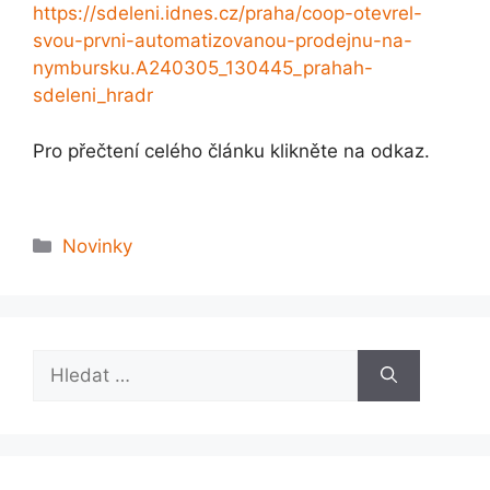
https://sdeleni.idnes.cz/praha/coop-otevrel-
svou-prvni-automatizovanou-prodejnu-na-
nymbursku.A240305_130445_prahah-
sdeleni_hradr
Pro přečtení celého článku klikněte na odkaz.
Rubriky
Novinky
Hledat: