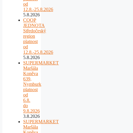
od
12.8.-25.8.2026
5.8.2026
COOP
JEDNOTA
Středočeský
region
platnost
od
12.8.-25.8.2026
5.8.2026
SUPERMARKET
Maršála
Koněva
639,
Nymburk
platnost
od
6.8.
do
9.8.2026
3.8.2026
SUPERMARKET
Maršála
Koněva