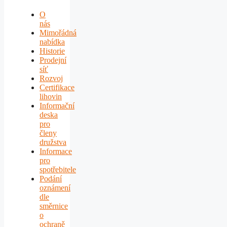
O
nás
Mimořádná
nabídka
Historie
Prodejní
síť
Rozvoj
Certifikace
lihovin
Informační
deska
pro
členy
družstva
Informace
pro
spotřebitele
Podání
oznámení
dle
směrnice
o
ochraně