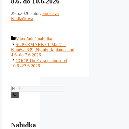
8.6. do 10.6.2026
29.5.2026
autor:
Jaroslava
Kudláčková
Rubriky
Mimořádná nabídka
SUPERMARKET Maršála
Koněva 639, Nymburk platnost od
4.6. do 7.6.2026
COOP Tip Extra platnost od
10.6.-23.6.2026.
Hledat:
Nabídka