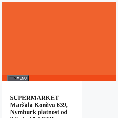
Přeskočit
na
obsah
MENU
SUPERMARKET
Maršála Koněva 639,
Nymburk platnost od