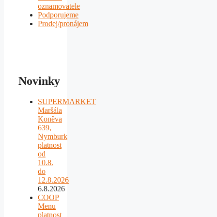
oznamovatele
Podporujeme
Prodej/pronájem
Novinky
SUPERMARKET
Maršála
Koněva
639,
Nymburk
platnost
od
10.8.
do
12.8.2026
6.8.2026
COOP
Menu
platnost