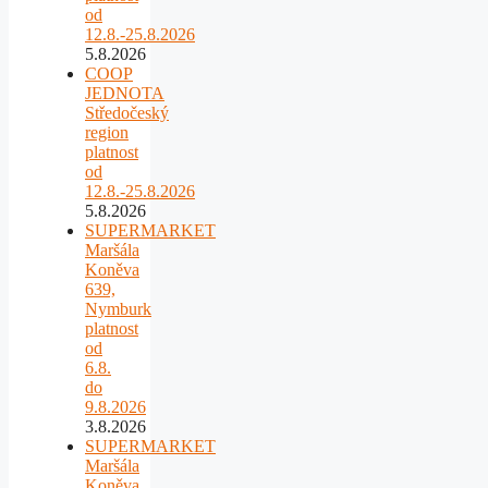
od
12.8.-25.8.2026
5.8.2026
COOP
JEDNOTA
Středočeský
region
platnost
od
12.8.-25.8.2026
5.8.2026
SUPERMARKET
Maršála
Koněva
639,
Nymburk
platnost
od
6.8.
do
9.8.2026
3.8.2026
SUPERMARKET
Maršála
Koněva