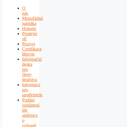
O
nás
Mimořádná
nabídka
Historie
Prodejní
síť
Rozvoj
Certifikace
lihovin
Informační
deska
pro
členy
družstva
Informace
pro
spotřebitele
Podání
oznámení
dle
směrnice
o
ochraně