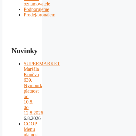
oznamovatele
Podporujeme
Prodej/pronájem
Novinky
SUPERMARKET
Maršála
Koněva
639,
Nymburk
platnost
od
10.8.
do
12.8.2026
6.8.2026
COOP
Menu
platnost