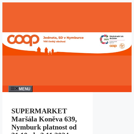
Přeskočit
na
obsah
MENU
SUPERMARKET
Maršála Koněva 639,
Nymburk platnost od