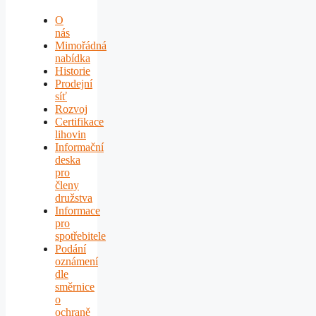
O
nás
Mimořádná
nabídka
Historie
Prodejní
síť
Rozvoj
Certifikace
lihovin
Informační
deska
pro
členy
družstva
Informace
pro
spotřebitele
Podání
oznámení
dle
směrnice
o
ochraně