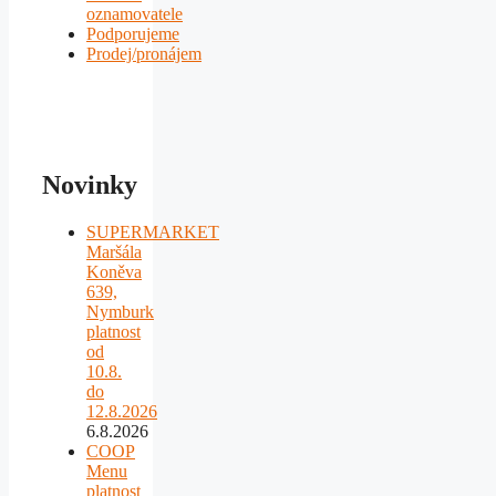
oznamovatele
Podporujeme
Prodej/pronájem
Novinky
SUPERMARKET
Maršála
Koněva
639,
Nymburk
platnost
od
10.8.
do
12.8.2026
6.8.2026
COOP
Menu
platnost