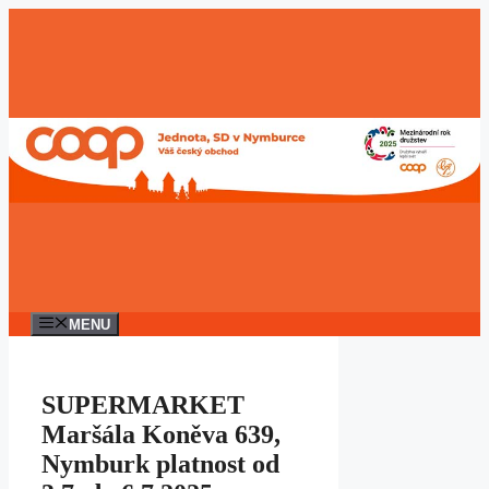
Přeskočit
na
obsah
MENU
SUPERMARKET
Maršála Koněva 639,
Nymburk platnost od