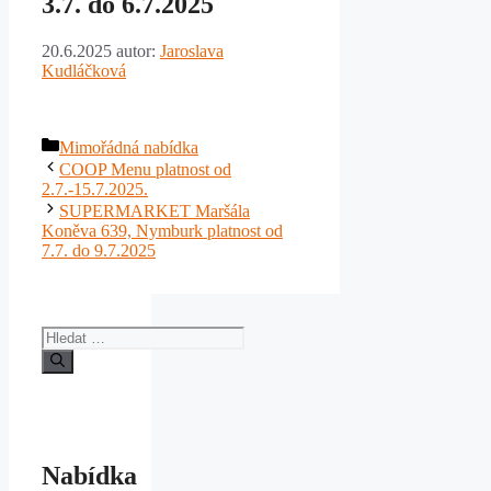
3.7. do 6.7.2025
20.6.2025
autor:
Jaroslava
Kudláčková
Rubriky
Mimořádná nabídka
COOP Menu platnost od
2.7.-15.7.2025.
SUPERMARKET Maršála
Koněva 639, Nymburk platnost od
7.7. do 9.7.2025
Hledat:
Nabídka