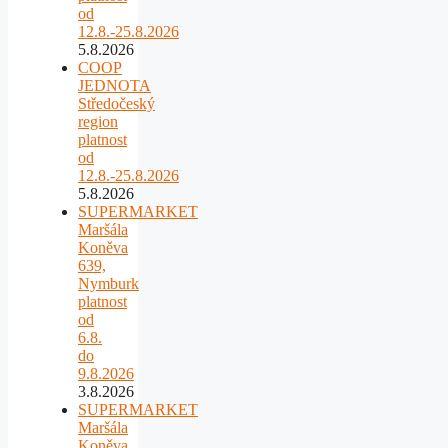
od
12.8.-25.8.2026
5.8.2026
COOP
JEDNOTA
Středočeský
region
platnost
od
12.8.-25.8.2026
5.8.2026
SUPERMARKET
Maršála
Koněva
639,
Nymburk
platnost
od
6.8.
do
9.8.2026
3.8.2026
SUPERMARKET
Maršála
Koněva