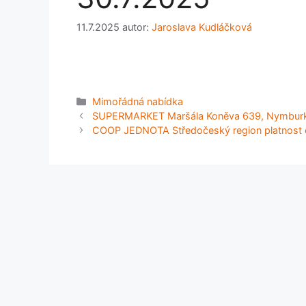
11.7.2025
autor:
Jaroslava Kudláčková
Rubriky
Mimořádná nabídka
SUPERMARKET Maršála Koněva 639, Nymburk p
COOP JEDNOTA Středočeský region platnost 