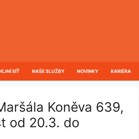
EJNÍ SÍŤ
NAŠE SLUŽBY
NOVINKY
KARIÉRA
ršála Koněva 639,
t od 20.3. do