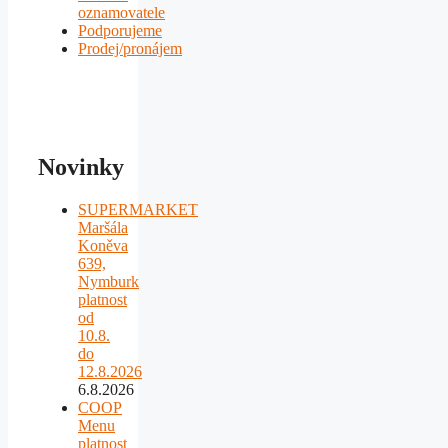
oznamovatele
Podporujeme
Prodej/pronájem
Novinky
SUPERMARKET
Maršála
Koněva
639,
Nymburk
platnost
od
10.8.
do
12.8.2026
6.8.2026
COOP
Menu
platnost