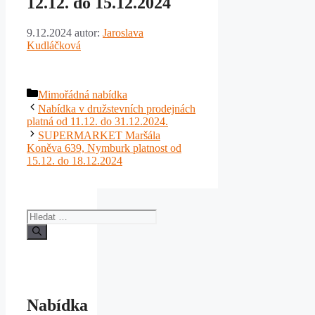
12.12. do 15.12.2024
9.12.2024
autor:
Jaroslava
Kudláčková
Rubriky
Mimořádná nabídka
Nabídka v družstevních prodejnách
platná od 11.12. do 31.12.2024.
SUPERMARKET Maršála
Koněva 639, Nymburk platnost od
15.12. do 18.12.2024
Hledat:
Nabídka