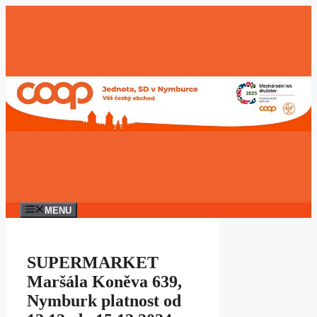
Přeskočit
na
obsah
MENU
SUPERMARKET
Maršála Koněva 639,
Nymburk platnost od