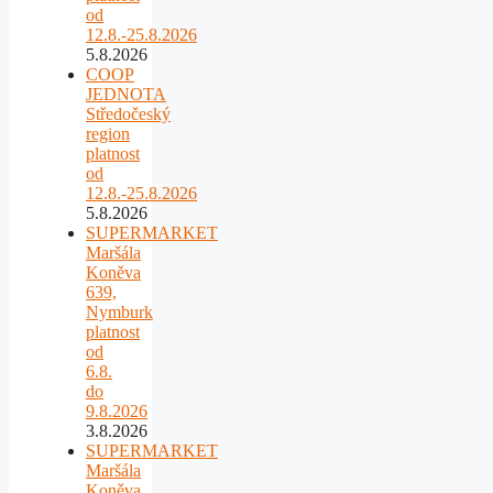
od
12.8.-25.8.2026
5.8.2026
COOP
JEDNOTA
Středočeský
region
platnost
od
12.8.-25.8.2026
5.8.2026
SUPERMARKET
Maršála
Koněva
639,
Nymburk
platnost
od
6.8.
do
9.8.2026
3.8.2026
SUPERMARKET
Maršála
Koněva