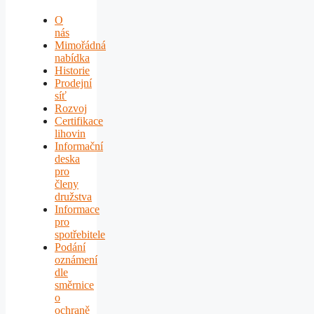
O
nás
Mimořádná
nabídka
Historie
Prodejní
síť
Rozvoj
Certifikace
lihovin
Informační
deska
pro
členy
družstva
Informace
pro
spotřebitele
Podání
oznámení
dle
směrnice
o
ochraně