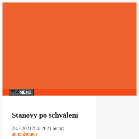
Přeskočit
na
obsah
MENU
Stanovy po schválení
28.7.2021
25.6.2021
autor:
administrator