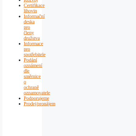
Certifikace
lihovin
Informační
deska
pro
členy
družstva
Informace
pro
spotřebitele
Podání
oznámení
dle
směrnice
o
ochraně
oznamovatele
Podporujeme
Prodej/pronájem