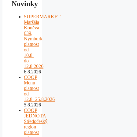
Novinky
SUPERMARKET
Maršála
Koněva
639,
Nymburk
platnost
od
10.8.
do
12.8.2026
6.8.2026
COOP
Menu
platnost
od
12.8.-25.8.2026
5.8.2026
COOP
JEDNOTA
Středočeský
region
platnost