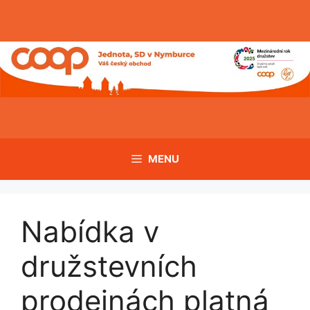
Přeskočit
na
obsah
MENU
Nabídka v
družstevních
prodejnách platná