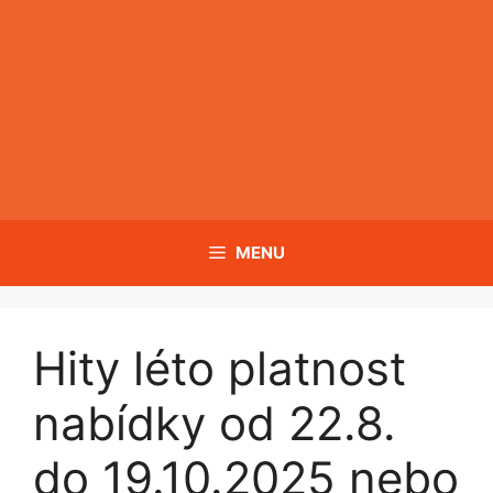
Přeskočit
na
obsah
MENU
Hity léto platnost
nabídky od 22.8.
do 19.10.2025 nebo