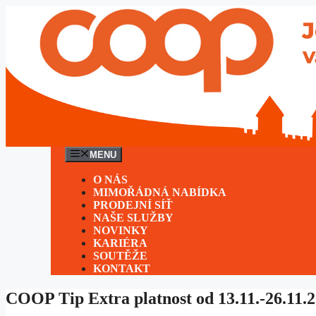
Přeskočit
na
obsah
MENU
O NÁS
MIMOŘÁDNÁ NABÍDKA
PRODEJNÍ SÍŤ
NAŠE SLUŽBY
NOVINKY
KARIÉRA
SOUTĚŽE
KONTAKT
COOP Tip Extra platnost od 13.11.-26.11.2