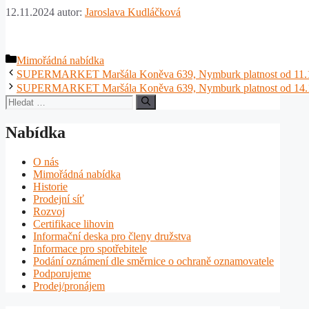
12.11.2024
autor:
Jaroslava Kudláčková
Rubriky
Mimořádná nabídka
SUPERMARKET Maršála Koněva 639, Nymburk platnost od 11.11
SUPERMARKET Maršála Koněva 639, Nymburk platnost od 14.1
Hledat:
Nabídka
O nás
Mimořádná nabídka
Historie
Prodejní síť
Rozvoj
Certifikace lihovin
Informační deska pro členy družstva
Informace pro spotřebitele
Podání oznámení dle směrnice o ochraně oznamovatele
Podporujeme
Prodej/pronájem